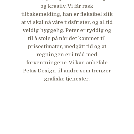
og kreativ. Vi får rask
so
tilbakemelding, han er fleksibel slik
–
at vi skal nå våre tidsfrister, og alltid
på
veldig hyggelig. Peter er ryddig og
til å stole på når det kommer til
prisestimater, medgått tid og at
du
regningen er i tråd med
forventningene. Vi kan anbefale
Petas Design til andre som trenger
grafiske tjenester.