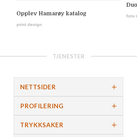
Duo
Opplev Hamarøy katalog
foto 
print design
TJENESTER
NETTSIDER
PROFILERING
TRYKKSAKER