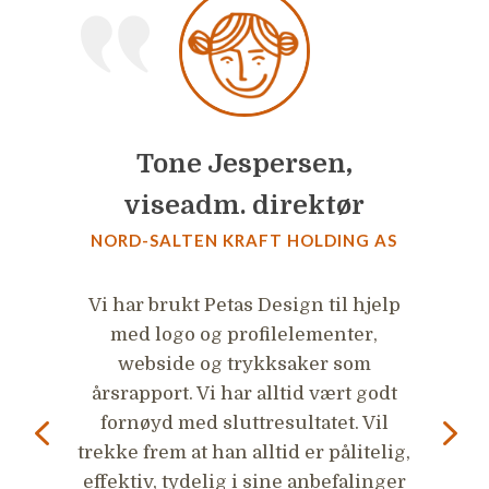
Tone Jespersen,
viseadm. direktør
NORD-SALTEN KRAFT HOLDING AS
H
g,
Vi har brukt Petas Design til hjelp
de
med logo og profilelementer,
webside og trykksaker som
h
årsrapport. Vi har alltid vært godt
fornøyd med sluttresultatet. Vil
fo
trekke frem at han alltid er pålitelig,
a
effektiv, tydelig i sine anbefalinger